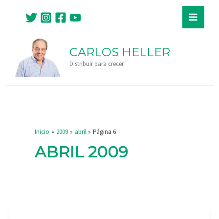
Ir
Paginación
Main
al
de
Menu
contenido
entradas
CARLOS HELLER
Distribuir para crecer
Inicio
2009
abril
Página 6
ABRIL 2009