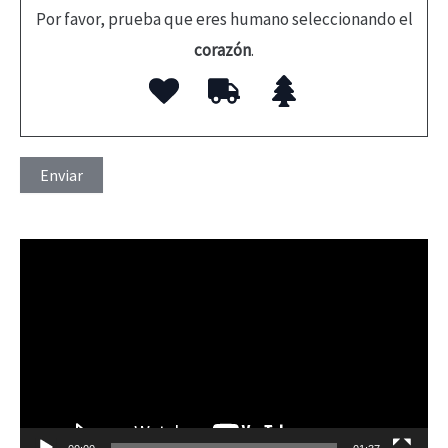
Por favor, prueba que eres humano seleccionando el
corazón
.
R
e
p
r
o
d