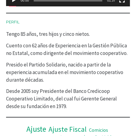
00:00
01:37
u
c
PERFIL
t
Tengo 85 años, tres hijos y cinco nietos.
o
r
Cuento con 62 años de Experiencia en la Gestión Pública
no Estatal, como dirigente del movimiento cooperativo.
d
Presido el Partido Solidario, nacido a partir de la
e
experiencia acumulada en el movimiento cooperativo
v
durante décadas.
í
Desde 2005 soy Presidente del Banco Credicoop
d
Cooperativo Limitado, del cual fui Gerente General
desde su fundación en 1979.
e
o
Ajuste
Ajuste Fiscal
Comicios