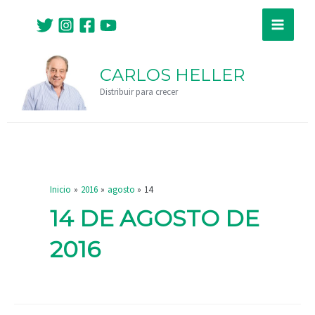
Ir
Main
al
Menu
contenido
CARLOS HELLER
Distribuir para crecer
Inicio
2016
agosto
14
14 DE AGOSTO DE
2016