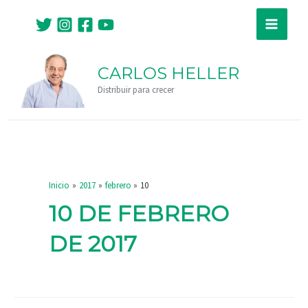
Ir
Main
al
Menu
contenido
CARLOS HELLER
Distribuir para crecer
Inicio
2017
febrero
10
10 DE FEBRERO
DE 2017