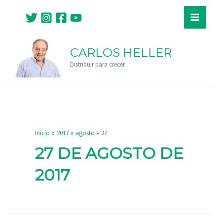
Ir
Main
al
Menu
contenido
CARLOS HELLER
Distribuir para crecer
Inicio
2017
agosto
27
27 DE AGOSTO DE
2017