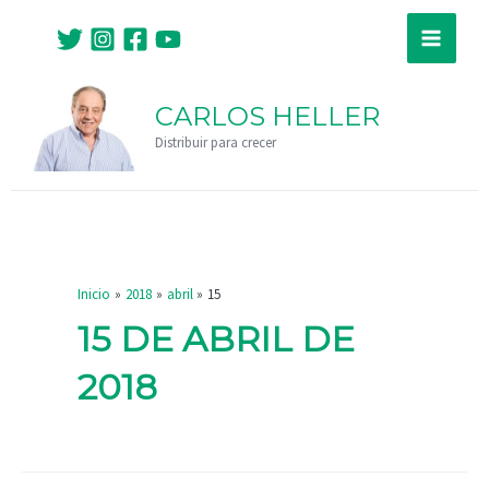
Ir
Main
al
Menu
contenido
CARLOS HELLER
Distribuir para crecer
Inicio
2018
abril
15
15 DE ABRIL DE
2018