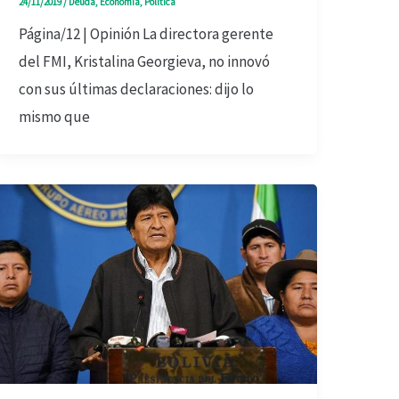
24/11/2019
/
Deuda
,
Economía
,
Política
Página/12 | Opinión La directora gerente
del FMI, Kristalina Georgieva, no innovó
con sus últimas declaraciones: dijo lo
mismo que