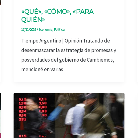
«QUÉ», «CÓMO», «PARA
QUIÉN»
17/11/2019
/
Economía
,
Política
Tiempo Argentino | Opinión Tratando de
desenmascarar la estrategia de promesas y
posverdades del gobierno de Cambiemos,
mencioné en varias