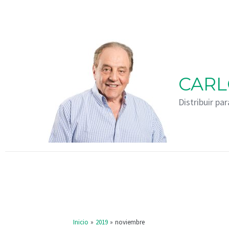
Ir
al
contenido
CARL
Distribuir par
Inicio
2019
noviembre