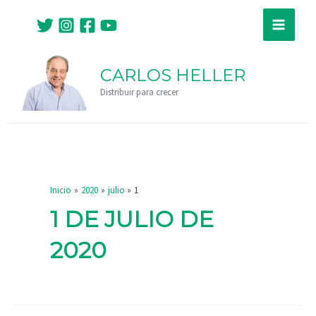
Ir
Main
al
Menu
contenido
CARLOS HELLER
Distribuir para crecer
Inicio
2020
julio
1
1 DE JULIO DE
2020