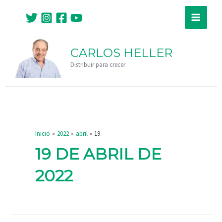
Ir
Main
al
Menu
contenido
CARLOS HELLER
Distribuir para crecer
Inicio
2022
abril
19
19 DE ABRIL DE
2022