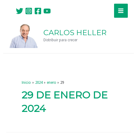
Ir
Main
al
Menu
contenido
CARLOS HELLER
Distribuir para crecer
Inicio
2024
enero
29
29 DE ENERO DE
2024