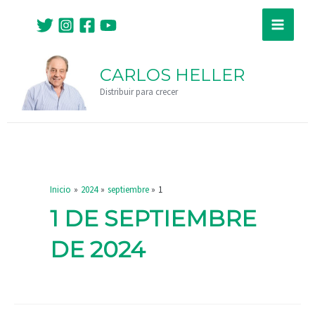
Ir
Main
al
Menu
contenido
CARLOS HELLER
Distribuir para crecer
Inicio
2024
septiembre
1
1 DE SEPTIEMBRE
DE 2024