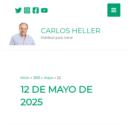
Ir
Main
al
Menu
contenido
CARLOS HELLER
Distribuir para crecer
Inicio
2025
mayo
12
12 DE MAYO DE
2025