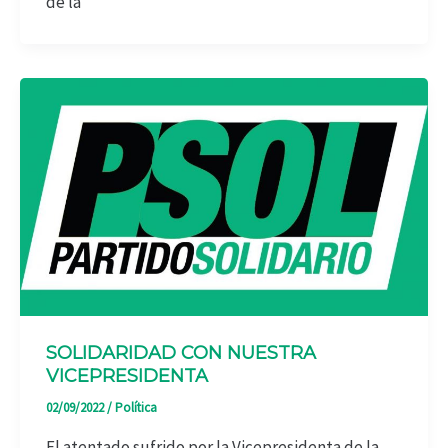
de la
SOLIDARIDAD CON NUESTRA
VICEPRESIDENTA
02/09/2022
/
Política
El atentado sufrido por la Vicepresidenta de la