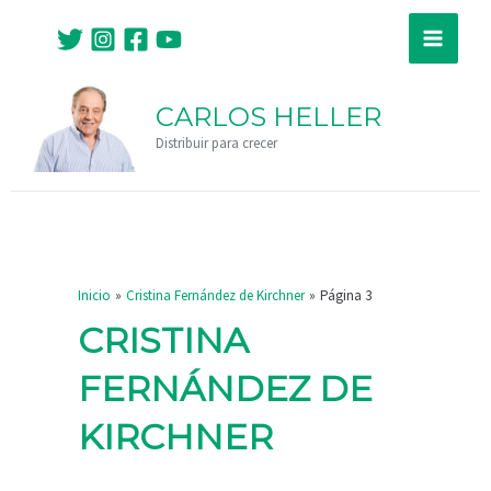
Ir
Paginación
Main
al
de
Menu
contenido
entradas
CARLOS HELLER
Distribuir para crecer
Inicio
Cristina Fernández de Kirchner
Página 3
CRISTINA
FERNÁNDEZ DE
KIRCHNER