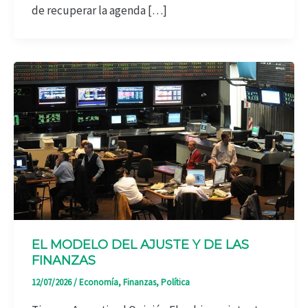
de recuperar la agenda […]
EL MODELO DEL AJUSTE Y DE LAS
FINANZAS
12/07/2026
/
Economía
,
Finanzas
,
Política