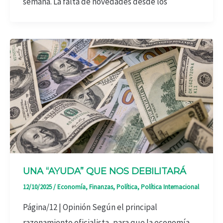
semana. La falta de novedades desde los
UNA “AYUDA” QUE NOS DEBILITARÁ
12/10/2025
/
Economía
,
Finanzas
,
Política
,
Política Internacional
Página/12 | Opinión Según el principal
razonamiento oficialista, para que la economía