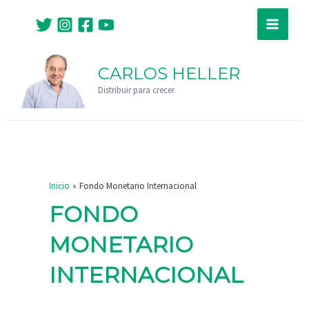
Ir
Paginación
Main
al
de
Menu
contenido
entradas
CARLOS HELLER
Distribuir para crecer
Inicio
Fondo Monetario Internacional
FONDO
MONETARIO
INTERNACIONAL