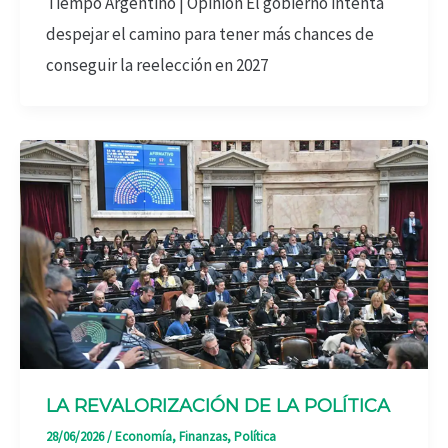
Tiempo Argentino | Opinión El gobierno intenta
despejar el camino para tener más chances de
conseguir la reelección en 2027
LA REVALORIZACIÓN DE LA POLÍTICA
28/06/2026
/
Economía
,
Finanzas
,
Política