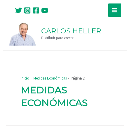
Ir
Paginación
Main
al
de
Menu
contenido
entradas
CARLOS HELLER
Distribuir para crecer
Inicio
Medidas Económicas
Página 2
MEDIDAS
ECONÓMICAS