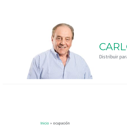
Ir
al
contenido
CARL
Distribuir par
Inicio
ocupación