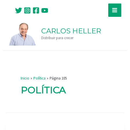
Ir
Paginación
Main
al
de
Menu
contenido
entradas
CARLOS HELLER
Distribuir para crecer
Inicio
Política
Página 105
POLÍTICA