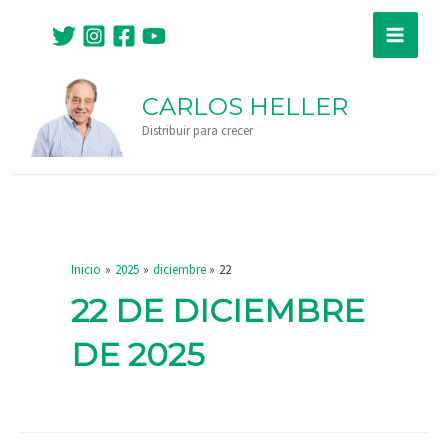
Ir
Main
al
Menu
contenido
CARLOS HELLER
Distribuir para crecer
Inicio
2025
diciembre
22
22 DE DICIEMBRE
DE 2025