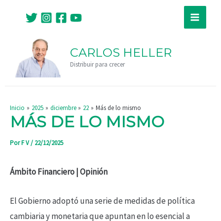
Ir
Navegación
Main
al
de
Menu
contenido
entradas
CARLOS HELLER
Distribuir para crecer
Inicio
2025
diciembre
22
Más de lo mismo
MÁS DE LO MISMO
Por
F V
/
22/12/2025
Ámbito Financiero | Opinión
El Gobierno adoptó una serie de medidas de política
cambiaria y monetaria que apuntan en lo esencial a