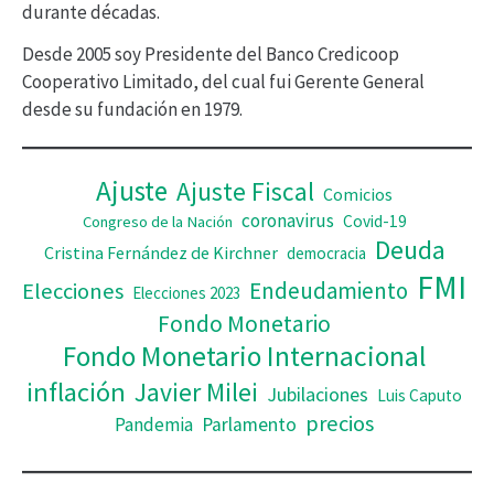
durante décadas.
í
Desde 2005 soy Presidente del Banco Credicoop
d
Cooperativo Limitado, del cual fui Gerente General
desde su fundación en 1979.
e
o
Ajuste
Ajuste Fiscal
Comicios
coronavirus
Covid-19
Congreso de la Nación
Deuda
Cristina Fernández de Kirchner
democracia
FMI
Elecciones
Endeudamiento
Elecciones 2023
Fondo Monetario
Fondo Monetario Internacional
inflación
Javier Milei
Jubilaciones
Luis Caputo
precios
Pandemia
Parlamento