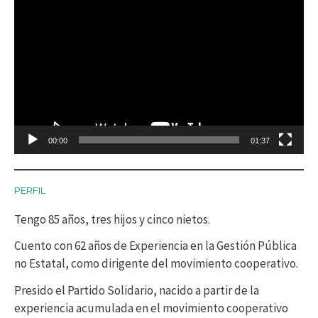
R
e
p
r
o
d
00:00
01:37
u
c
PERFIL
t
Tengo 85 años, tres hijos y cinco nietos.
o
r
Cuento con 62 años de Experiencia en la Gestión Pública
no Estatal, como dirigente del movimiento cooperativo.
d
Presido el Partido Solidario, nacido a partir de la
e
experiencia acumulada en el movimiento cooperativo
v