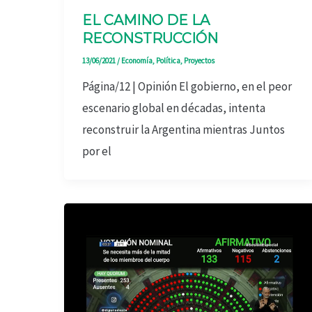
EL CAMINO DE LA
RECONSTRUCCIÓN
13/06/2021
/
Economía
,
Política
,
Proyectos
Página/12 | Opinión El gobierno, en el peor
escenario global en décadas, intenta
reconstruir la Argentina mientras Juntos
por el