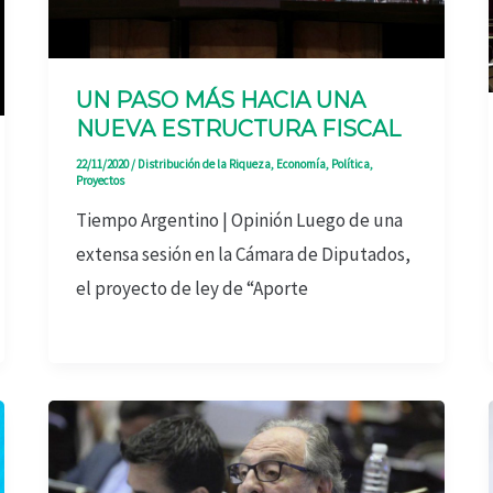
UN PASO MÁS HACIA UNA
NUEVA ESTRUCTURA FISCAL
22/11/2020
/
Distribución de la Riqueza
,
Economía
,
Política
,
Proyectos
Tiempo Argentino | Opinión Luego de una
extensa sesión en la Cámara de Diputados,
el proyecto de ley de “Aporte