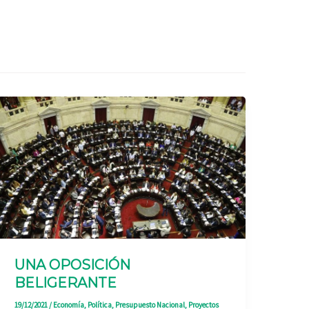
UNA OPOSICIÓN
BELIGERANTE
19/12/2021
/
Economía
,
Política
,
Presupuesto Nacional
,
Proyectos