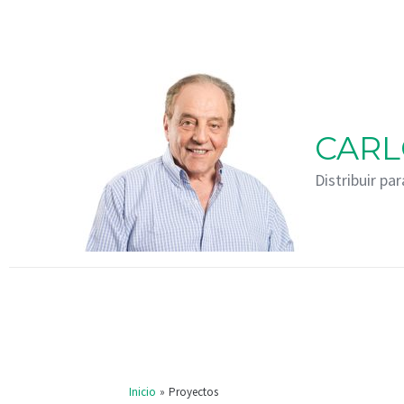
Ir
Paginación
al
de
contenido
entradas
CARL
Distribuir par
Inicio
Proyectos