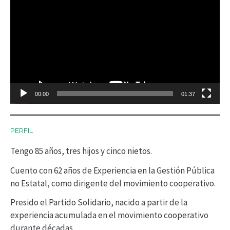
e
p
r
o
d
00:00
01:37
u
c
PERFIL
t
Tengo 85 años, tres hijos y cinco nietos.
o
r
Cuento con 62 años de Experiencia en la Gestión Pública
no Estatal, como dirigente del movimiento cooperativo.
d
Presido el Partido Solidario, nacido a partir de la
e
experiencia acumulada en el movimiento cooperativo
v
durante décadas.