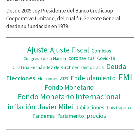
í
Desde 2005 soy Presidente del Banco Credicoop
d
Cooperativo Limitado, del cual fui Gerente General
desde su fundación en 1979.
e
o
Ajuste
Ajuste Fiscal
Comicios
coronavirus
Covid-19
Congreso de la Nación
Deuda
Cristina Fernández de Kirchner
democracia
FMI
Elecciones
Endeudamiento
Elecciones 2023
Fondo Monetario
Fondo Monetario Internacional
inflación
Javier Milei
Jubilaciones
Luis Caputo
precios
Pandemia
Parlamento