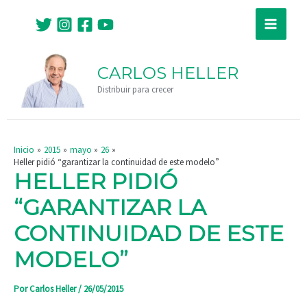
Ir
Navegación
Main
al
de
Menu
contenido
entradas
CARLOS HELLER
Distribuir para crecer
Inicio
2015
mayo
26
Heller pidió “garantizar la continuidad de este modelo”
HELLER PIDIÓ
“GARANTIZAR LA
CONTINUIDAD DE ESTE
MODELO”
Por
Carlos Heller
/
26/05/2015