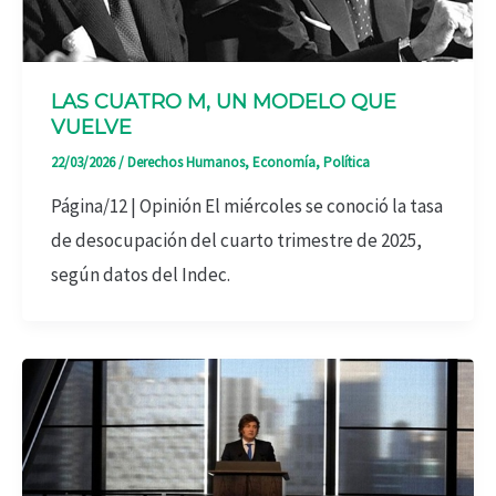
LAS CUATRO M, UN MODELO QUE
VUELVE
22/03/2026
/
Derechos Humanos
,
Economía
,
Política
Página/12 | Opinión El miércoles se conoció la tasa
de desocupación del cuarto trimestre de 2025,
según datos del Indec.