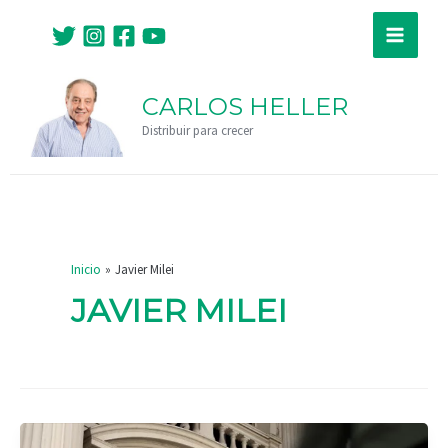
Ir
Paginación
Main
al
de
Menu
contenido
entradas
CARLOS HELLER
Distribuir para crecer
Inicio
Javier Milei
JAVIER MILEI