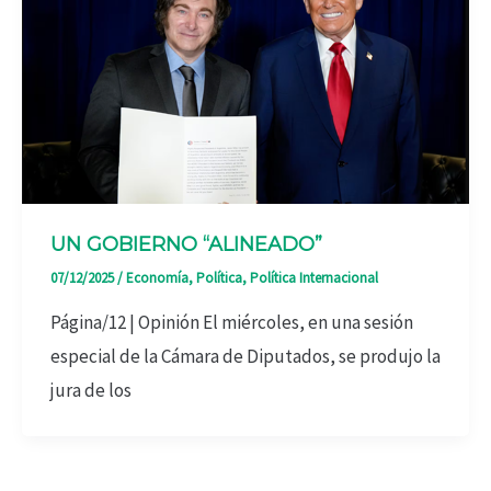
UN GOBIERNO “ALINEADO”
07/12/2025
/
Economía
,
Política
,
Política Internacional
Página/12 | Opinión El miércoles, en una sesión
especial de la Cámara de Diputados, se produjo la
jura de los