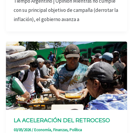
Tiempo Argentino | Opinión Mientras no cumple
con su principal objetivo de campaña (derrotar la
inflación), el gobierno avanza a
LA ACELERACIÓN DEL RETROCESO
03/05/2026
/
Economía
,
Finanzas
,
Política