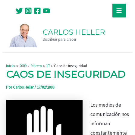
Ir
Navegación
Main
al
de
Menu
contenido
entradas
CARLOS HELLER
Distribuir para crecer
Inicio
2009
febrero
17
Caos de inseguridad
CAOS DE INSEGURIDAD
Por
Carlos Heller
/
17/02/2009
Los medios de
comunicación nos
informan
constantemente