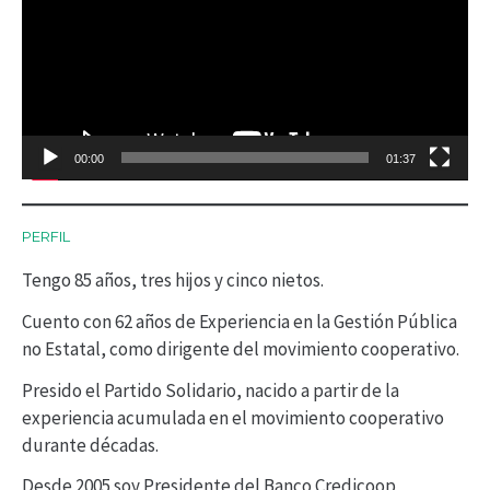
p
r
o
d
00:00
01:37
u
c
PERFIL
t
Tengo 85 años, tres hijos y cinco nietos.
o
r
Cuento con 62 años de Experiencia en la Gestión Pública
no Estatal, como dirigente del movimiento cooperativo.
d
Presido el Partido Solidario, nacido a partir de la
e
experiencia acumulada en el movimiento cooperativo
v
durante décadas.
í
Desde 2005 soy Presidente del Banco Credicoop