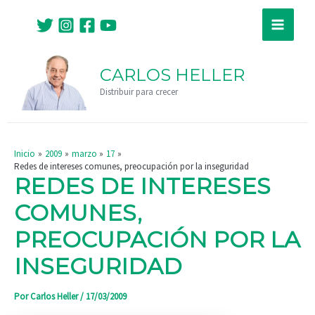
Ir
Navegación
Main
al
de
Menu
contenido
entradas
CARLOS HELLER
Distribuir para crecer
Inicio
2009
marzo
17
Redes de intereses comunes, preocupación por la inseguridad
REDES DE INTERESES
COMUNES,
PREOCUPACIÓN POR LA
INSEGURIDAD
Por
Carlos Heller
/
17/03/2009