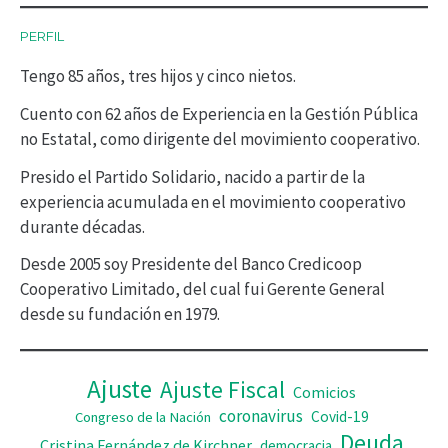
c
PERFIL
t
Tengo 85 años, tres hijos y cinco nietos.
o
r
Cuento con 62 años de Experiencia en la Gestión Pública
no Estatal, como dirigente del movimiento cooperativo.
d
Presido el Partido Solidario, nacido a partir de la
e
experiencia acumulada en el movimiento cooperativo
v
durante décadas.
í
Desde 2005 soy Presidente del Banco Credicoop
d
Cooperativo Limitado, del cual fui Gerente General
desde su fundación en 1979.
e
o
Ajuste
Ajuste Fiscal
Comicios
coronavirus
Covid-19
Congreso de la Nación
Deuda
Cristina Fernández de Kirchner
democracia