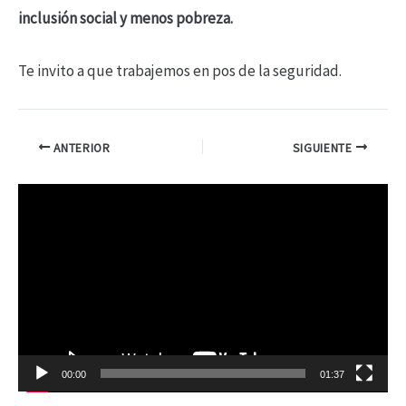
inclusión social y menos pobreza.
Te invito a que trabajemos en pos de la seguridad.
ANTERIOR
SIGUIENTE
R
e
p
r
o
d
00:00
01:37
u