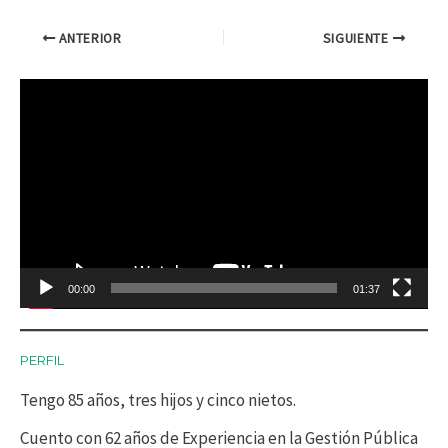
ANTERIOR
SIGUIENTE
R
e
p
r
o
d
00:00
01:37
u
c
PERFIL
t
Tengo 85 años, tres hijos y cinco nietos.
o
r
Cuento con 62 años de Experiencia en la Gestión Pública