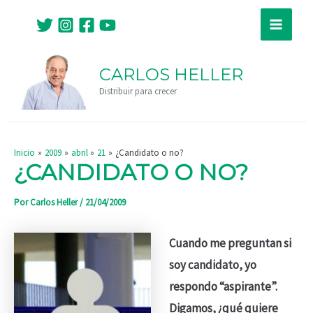
Ir
Navegación
Main
al
de
Menu
contenido
entradas
CARLOS HELLER
Distribuir para crecer
Inicio
2009
abril
21
¿Candidato o no?
¿CANDIDATO O NO?
Por
Carlos Heller
/
21/04/2009
Cuando me preguntan si
soy candidato, yo
respondo “aspirante”.
Digamos, ¿qué quiere