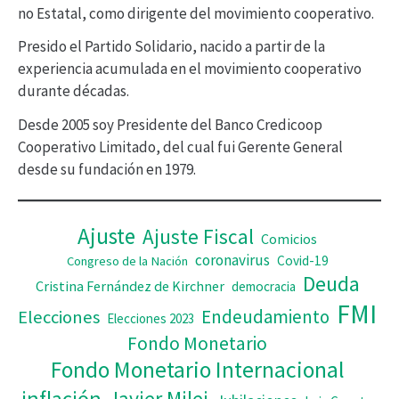
no Estatal, como dirigente del movimiento cooperativo.
d
Presido el Partido Solidario, nacido a partir de la
e
experiencia acumulada en el movimiento cooperativo
v
durante décadas.
í
Desde 2005 soy Presidente del Banco Credicoop
d
Cooperativo Limitado, del cual fui Gerente General
desde su fundación en 1979.
e
o
Ajuste
Ajuste Fiscal
Comicios
coronavirus
Covid-19
Congreso de la Nación
Deuda
Cristina Fernández de Kirchner
democracia
FMI
Elecciones
Endeudamiento
Elecciones 2023
Fondo Monetario
Fondo Monetario Internacional
inflación
Javier Milei