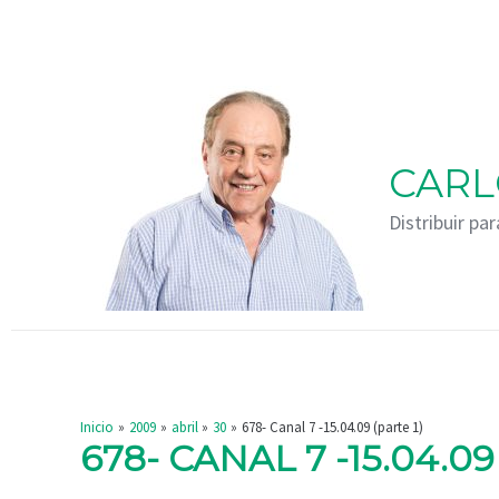
Ir
Navegación
al
de
contenido
entradas
CARL
Distribuir par
Inicio
2009
abril
30
678- Canal 7 -15.04.09 (parte 1)
678- CANAL 7 -15.04.09