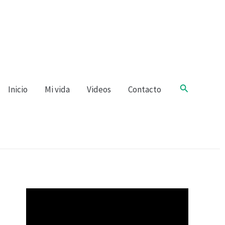
Buscar
Inicio
Mi vida
Videos
Contacto
R
e