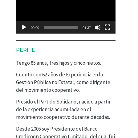
p
r
o
00:00
01:37
d
u
PERFIL
c
Tengo 85 años, tres hijos y cinco nietos.
t
Cuento con 62 años de Experiencia en la
o
Gestión Pública no Estatal, como dirigente
r
del movimiento cooperativo.
d
Presido el Partido Solidario, nacido a partir
e
de la experiencia acumulada en el
movimiento cooperativo durante décadas.
v
Desde 2005 soy Presidente del Banco
í
Credicoop Cooperativo Limitado, del cual fui