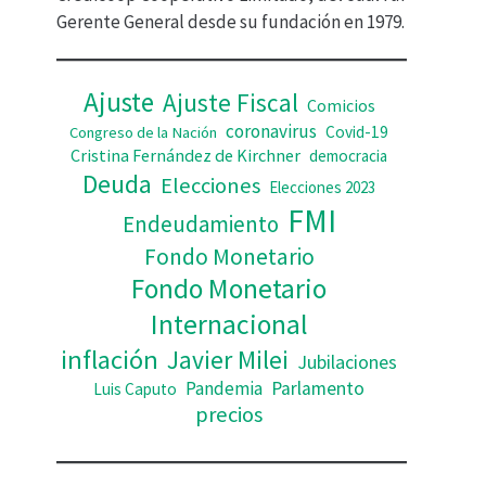
d
Gerente General desde su fundación en 1979.
e
o
Ajuste
Ajuste Fiscal
Comicios
coronavirus
Covid-19
Congreso de la Nación
Cristina Fernández de Kirchner
democracia
Deuda
Elecciones
Elecciones 2023
FMI
Endeudamiento
Fondo Monetario
Fondo Monetario
Internacional
inflación
Javier Milei
Jubilaciones
Pandemia
Parlamento
Luis Caputo
precios