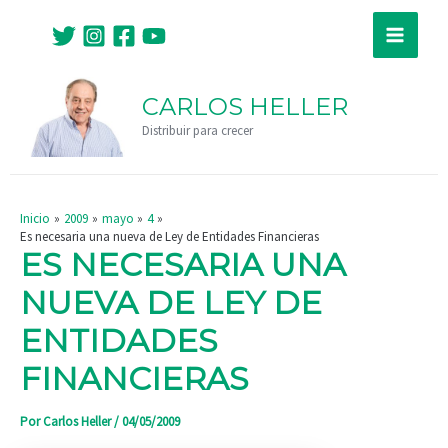
Ir
Navegación
Main
al
de
Menu
contenido
entradas
CARLOS HELLER
Distribuir para crecer
Inicio
2009
mayo
4
Es necesaria una nueva de Ley de Entidades Financieras
ES NECESARIA UNA
NUEVA DE LEY DE
ENTIDADES
FINANCIERAS
Por
Carlos Heller
/
04/05/2009