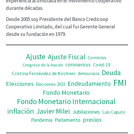
experiencia acumulada en el movimiento cooperativo
v
durante décadas.
í
Desde 2005 soy Presidente del Banco Credicoop
d
Cooperativo Limitado, del cual fui Gerente General
desde su fundación en 1979.
e
o
Ajuste
Ajuste Fiscal
Comicios
coronavirus
Covid-19
Congreso de la Nación
Deuda
Cristina Fernández de Kirchner
democracia
FMI
Elecciones
Endeudamiento
Elecciones 2023
Fondo Monetario
Fondo Monetario Internacional
inflación
Javier Milei
Jubilaciones
Luis Caputo
precios
Pandemia
Parlamento