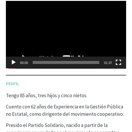
R
e
p
r
o
d
00:00
01:37
u
c
PERFIL
t
Tengo 85 años, tres hijos y cinco nietos.
o
r
Cuento con 62 años de Experiencia en la Gestión Pública
no Estatal, como dirigente del movimiento cooperativo.
d
Presido el Partido Solidario, nacido a partir de la
e