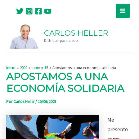
Ir
Navegación
Main
al
de
Menu
contenido
entradas
CARLOS HELLER
Distribuir para crecer
Inicio
2009
junio
15
Apostamos a una economía solidaria
APOSTAMOS A UNA
ECONOMÍA SOLIDARIA
Por
Carlos Heller
/
15/06/2009
Me
presento