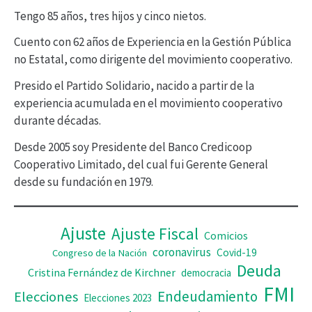
Tengo 85 años, tres hijos y cinco nietos.
o
r
Cuento con 62 años de Experiencia en la Gestión Pública
no Estatal, como dirigente del movimiento cooperativo.
d
Presido el Partido Solidario, nacido a partir de la
e
experiencia acumulada en el movimiento cooperativo
v
durante décadas.
í
Desde 2005 soy Presidente del Banco Credicoop
d
Cooperativo Limitado, del cual fui Gerente General
desde su fundación en 1979.
e
o
Ajuste
Ajuste Fiscal
Comicios
coronavirus
Covid-19
Congreso de la Nación
Deuda
Cristina Fernández de Kirchner
democracia
FMI
Elecciones
Endeudamiento
Elecciones 2023