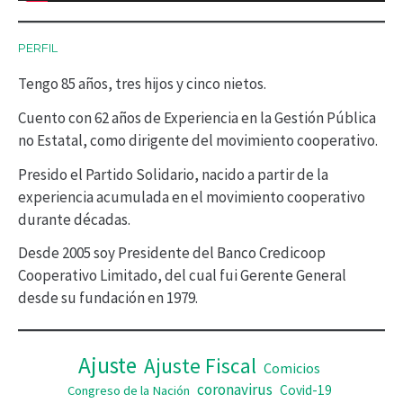
c
PERFIL
t
Tengo 85 años, tres hijos y cinco nietos.
o
r
Cuento con 62 años de Experiencia en la Gestión Pública
no Estatal, como dirigente del movimiento cooperativo.
d
Presido el Partido Solidario, nacido a partir de la
e
experiencia acumulada en el movimiento cooperativo
v
durante décadas.
í
Desde 2005 soy Presidente del Banco Credicoop
d
Cooperativo Limitado, del cual fui Gerente General
desde su fundación en 1979.
e
o
Ajuste
Ajuste Fiscal
Comicios
coronavirus
Covid-19
Congreso de la Nación