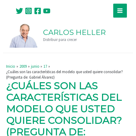
Ir
Navegación
Main
al
de
Menu
contenido
entradas
CARLOS HELLER
Distribuir para crecer
Inicio
2009
junio
17
¿Cuáles son las características del modelo que usted quiere consolidar?
(Pregunta de: Gabriel Álvarez)
¿CUÁLES SON LAS
CARACTERÍSTICAS DEL
MODELO QUE USTED
QUIERE CONSOLIDAR?
(PREGUNTA DE: