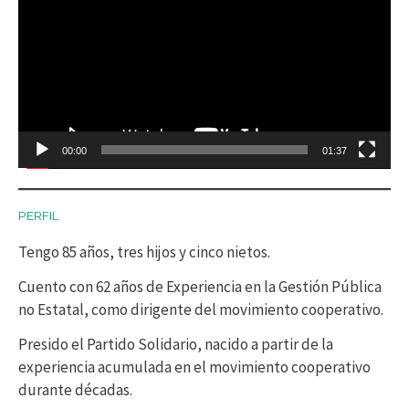
e
p
r
o
d
00:00
01:37
u
c
PERFIL
t
Tengo 85 años, tres hijos y cinco nietos.
o
r
Cuento con 62 años de Experiencia en la Gestión Pública
no Estatal, como dirigente del movimiento cooperativo.
d
Presido el Partido Solidario, nacido a partir de la
e
experiencia acumulada en el movimiento cooperativo
v
durante décadas.
í