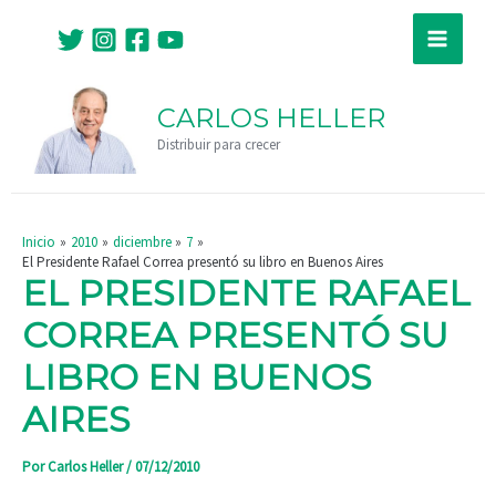
Ir
Navegación
Main
al
de
Menu
contenido
entradas
CARLOS HELLER
Distribuir para crecer
Inicio
2010
diciembre
7
El Presidente Rafael Correa presentó su libro en Buenos Aires
EL PRESIDENTE RAFAEL
CORREA PRESENTÓ SU
LIBRO EN BUENOS
AIRES
Por
Carlos Heller
/
07/12/2010