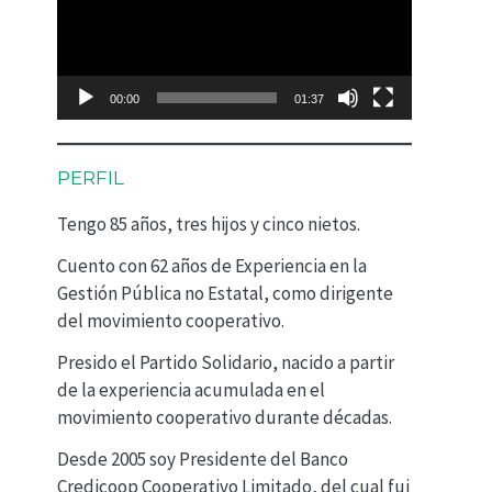
p
r
o
00:00
01:37
d
u
PERFIL
c
Tengo 85 años, tres hijos y cinco nietos.
t
Cuento con 62 años de Experiencia en la
o
Gestión Pública no Estatal, como dirigente
r
del movimiento cooperativo.
d
Presido el Partido Solidario, nacido a partir
e
de la experiencia acumulada en el
movimiento cooperativo durante décadas.
v
Desde 2005 soy Presidente del Banco
í
Credicoop Cooperativo Limitado, del cual fui