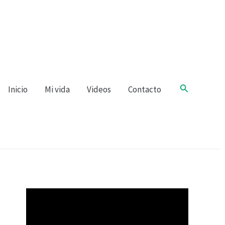
Buscar
Inicio
Mi vida
Videos
Contacto
R
e