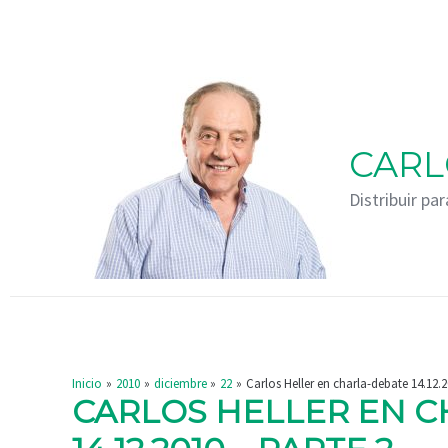
Ir
Navegación
al
de
contenido
entradas
CARL
Distribuir par
Inicio
2010
diciembre
22
Carlos Heller en charla-debate 14.12.2
CARLOS HELLER EN 