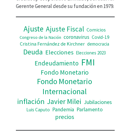
d
Gerente General desde su fundación en 1979.
e
o
Ajuste
Ajuste Fiscal
Comicios
coronavirus
Covid-19
Congreso de la Nación
Cristina Fernández de Kirchner
democracia
Deuda
Elecciones
Elecciones 2023
FMI
Endeudamiento
Fondo Monetario
Fondo Monetario
Internacional
inflación
Javier Milei
Jubilaciones
Pandemia
Parlamento
Luis Caputo
precios