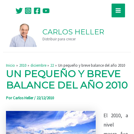
Ir
Navegación
Main
al
de
Menu
contenido
entradas
CARLOS HELLER
Distribuir para crecer
Inicio
2010
diciembre
22
Un pequeño y breve balance del año 2010
UN PEQUEÑO Y BREVE
BALANCE DEL AÑO 2010
Por
Carlos Heller
/
22/12/2010
El 2010, a
nivel