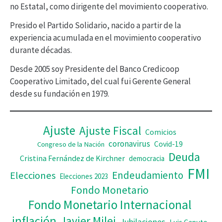
no Estatal, como dirigente del movimiento cooperativo.
d
Presido el Partido Solidario, nacido a partir de la
e
experiencia acumulada en el movimiento cooperativo
v
durante décadas.
í
Desde 2005 soy Presidente del Banco Credicoop
d
Cooperativo Limitado, del cual fui Gerente General
desde su fundación en 1979.
e
o
Ajuste
Ajuste Fiscal
Comicios
coronavirus
Covid-19
Congreso de la Nación
Deuda
Cristina Fernández de Kirchner
democracia
FMI
Elecciones
Endeudamiento
Elecciones 2023
Fondo Monetario
Fondo Monetario Internacional
inflación
Javier Milei
Jubilaciones