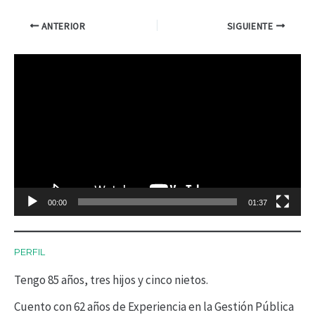
ANTERIOR
SIGUIENTE
R
e
p
r
o
d
00:00
01:37
u
c
PERFIL
t
Tengo 85 años, tres hijos y cinco nietos.
o
r
Cuento con 62 años de Experiencia en la Gestión Pública