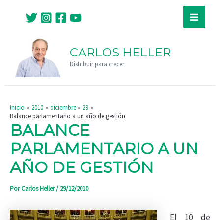
Ir
Navegación
Main
al
de
Menu
contenido
entradas
CARLOS HELLER
Distribuir para crecer
Inicio
2010
diciembre
29
Balance parlamentario a un año de gestión
BALANCE
PARLAMENTARIO A UN
AÑO DE GESTIÓN
Por
Carlos Heller
/
29/12/2010
El 10 de