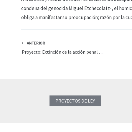
condena del genocida Miguel Etchecolatz-, el homici
obliga a manifestar su preocupación; razón por la cual
ANTERIOR
Proyecto: Extinción de la acción penal y de la pena respecto de los hechos realizados con motivo de reivindicación social, económica, política, gremial, cultural, estudiantil, por la vigencia de los derechos humanos o en reclamo de condiciones de los pueblos originarios u otras invocaciones conexas, a partir del 01/02/1991 hasta la sanción de la presente
PROYECTOS DE LEY