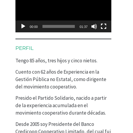
p
r
o
00:00
01:37
d
u
PERFIL
c
Tengo 85 años, tres hijos y cinco nietos.
t
Cuento con 62 años de Experiencia en la
o
Gestión Pública no Estatal, como dirigente
r
del movimiento cooperativo.
d
Presido el Partido Solidario, nacido a partir
e
de la experiencia acumulada en el
movimiento cooperativo durante décadas.
v
Desde 2005 soy Presidente del Banco
í
Credicoop Cooperativo Limitado, del cual fui