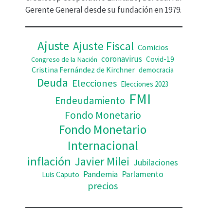
d
Gerente General desde su fundación en 1979.
e
o
Ajuste
Ajuste Fiscal
Comicios
coronavirus
Covid-19
Congreso de la Nación
Cristina Fernández de Kirchner
democracia
Deuda
Elecciones
Elecciones 2023
FMI
Endeudamiento
Fondo Monetario
Fondo Monetario
Internacional
inflación
Javier Milei
Jubilaciones
Pandemia
Parlamento
Luis Caputo
precios