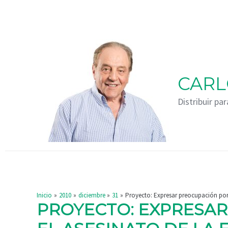
Ir
Navegación
al
de
contenido
entradas
CARL
Distribuir par
Inicio
2010
diciembre
31
Proyecto: Expresar preocupación por 
PROYECTO: EXPRESA