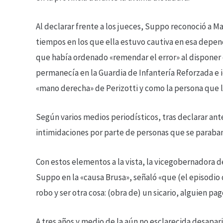
Al declarar frente a los jueces, Suppo reconoció a Ma
tiempos en los que ella estuvo cautiva en esa depen
que había ordenado «remendar el error» al disponer 
permanecía en la Guardia de Infantería Reforzada e i
«mano derecha» de Perizotti y como la persona que la
Según varios medios periodísticos, tras declarar a
intimidaciones por parte de personas que se paraban 
Con estos elementos a la vista, la vicegobernadora d
Suppo en la «causa Brusa», señaló «que (el episod
robo y ser otra cosa: (obra de) un sicario, alguien p
A tres años y medio de la aún no esclarecida desapari