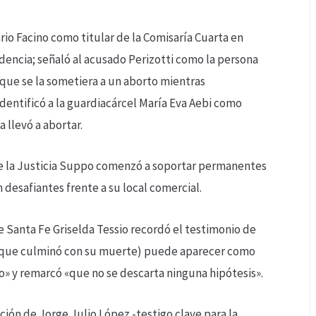
rio Facino como titular de la Comisaría Cuarta en
dencia; señaló al acusado Perizotti como la persona
que se la sometiera a un aborto mientras
dentificó a la guardiacárcel María Eva Aebi como
 llevó a abortar.
nte la Justicia Suppo comenzó a soportar permanentes
desafiantes frente a su local comercial.
e Santa Fe Griselda Tessio recordó el testimonio de
io que culminó con su muerte) puede aparecer como
ago» y remarcó «que no se descarta ninguna hipótesis».
ción de Jorge Julio López -testigo clave para la