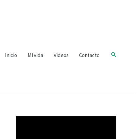
Buscar
Inicio
Mi vida
Videos
Contacto
R
e