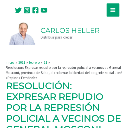
Ir
Navegación
Main
al
de
Menu
contenido
entradas
CARLOS HELLER
Distribuir para crecer
Inicio
2011
febrero
11
Resolución: Expresar repudio por la represión policial a vecinos de General
Mosconi, provincia de Salta, al reclamar la libertad del dirigente social José
«Pepino» Fernández
RESOLUCIÓN:
EXPRESAR REPUDIO
POR LA REPRESIÓN
POLICIAL A VECINOS DE