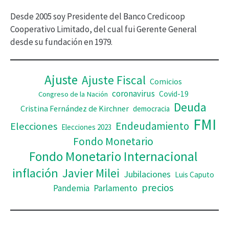
í
Desde 2005 soy Presidente del Banco Credicoop
d
Cooperativo Limitado, del cual fui Gerente General
desde su fundación en 1979.
e
o
Ajuste
Ajuste Fiscal
Comicios
coronavirus
Covid-19
Congreso de la Nación
Deuda
Cristina Fernández de Kirchner
democracia
FMI
Elecciones
Endeudamiento
Elecciones 2023
Fondo Monetario
Fondo Monetario Internacional
inflación
Javier Milei
Jubilaciones
Luis Caputo
precios
Pandemia
Parlamento