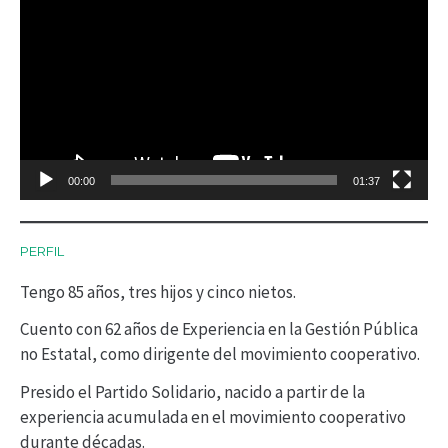
e
p
r
o
d
00:00
01:37
u
c
PERFIL
t
Tengo 85 años, tres hijos y cinco nietos.
o
r
Cuento con 62 años de Experiencia en la Gestión Pública
no Estatal, como dirigente del movimiento cooperativo.
d
Presido el Partido Solidario, nacido a partir de la
e
experiencia acumulada en el movimiento cooperativo
v
durante décadas.