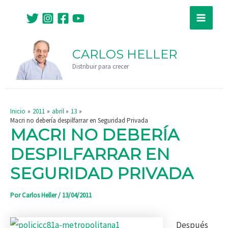
Ir
Navegación
Main
al
de
Menu
contenido
entradas
CARLOS HELLER
Distribuir para crecer
Inicio
2011
abril
13
Macri no debería despilfarrar en Seguridad Privada
MACRI NO DEBERÍA
DESPILFARRAR EN
SEGURIDAD PRIVADA
Por
Carlos Heller
/
13/04/2011
Después