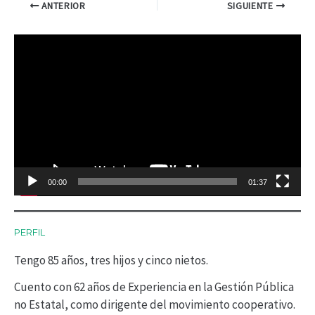
ANTERIOR
SIGUIENTE
R
e
p
r
o
d
00:00
01:37
u
c
PERFIL
t
Tengo 85 años, tres hijos y cinco nietos.
o
r
Cuento con 62 años de Experiencia en la Gestión Pública
no Estatal, como dirigente del movimiento cooperativo.
d