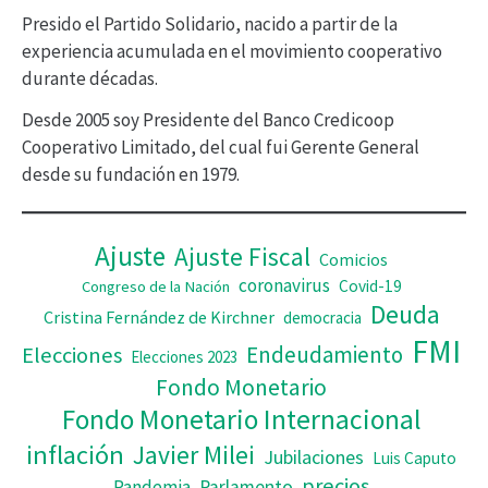
Presido el Partido Solidario, nacido a partir de la
e
experiencia acumulada en el movimiento cooperativo
v
durante décadas.
í
Desde 2005 soy Presidente del Banco Credicoop
d
Cooperativo Limitado, del cual fui Gerente General
desde su fundación en 1979.
e
o
Ajuste
Ajuste Fiscal
Comicios
coronavirus
Covid-19
Congreso de la Nación
Deuda
Cristina Fernández de Kirchner
democracia
FMI
Elecciones
Endeudamiento
Elecciones 2023
Fondo Monetario
Fondo Monetario Internacional
inflación
Javier Milei
Jubilaciones
Luis Caputo
precios
Pandemia
Parlamento