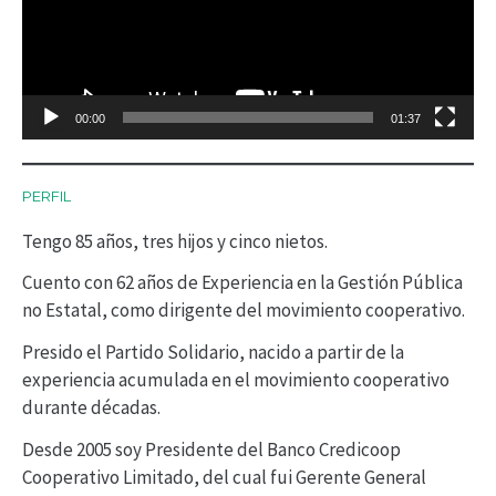
r
o
d
00:00
01:37
u
c
PERFIL
t
Tengo 85 años, tres hijos y cinco nietos.
o
r
Cuento con 62 años de Experiencia en la Gestión Pública
no Estatal, como dirigente del movimiento cooperativo.
d
Presido el Partido Solidario, nacido a partir de la
e
experiencia acumulada en el movimiento cooperativo
v
durante décadas.
í
Desde 2005 soy Presidente del Banco Credicoop
d
Cooperativo Limitado, del cual fui Gerente General