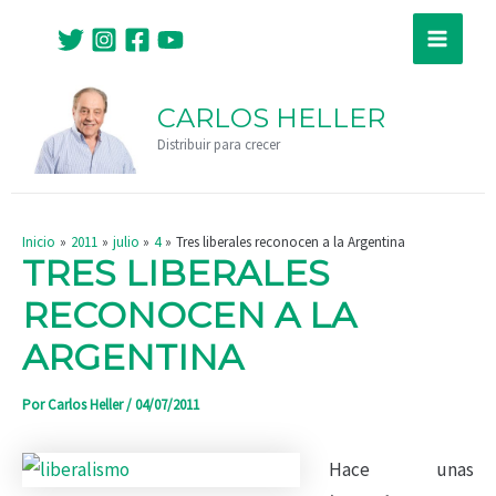
Ir
Navegación
Main
al
de
Menu
contenido
entradas
CARLOS HELLER
Distribuir para crecer
Inicio
2011
julio
4
Tres liberales reconocen a la Argentina
TRES LIBERALES
RECONOCEN A LA
ARGENTINA
Por
Carlos Heller
/
04/07/2011
Hace unas