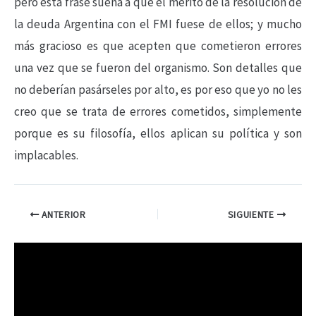
pero esta frase suena a que el mérito de la resolución de
la deuda Argentina con el FMI fuese de ellos; y mucho
más gracioso es que acepten que cometieron errores
una vez que se fueron del organismo. Son detalles que
no deberían pasárseles por alto, es por eso que yo no les
creo que se trata de errores cometidos, simplemente
porque es su filosofía, ellos aplican su política y son
implacables.
ANTERIOR
SIGUIENTE
R
e
p