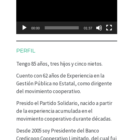
p
r
o
00:00
01:37
d
u
PERFIL
c
Tengo 85 años, tres hijos y cinco nietos.
t
Cuento con 62 años de Experiencia en la
o
Gestión Pública no Estatal, como dirigente
r
del movimiento cooperativo.
d
Presido el Partido Solidario, nacido a partir
e
de la experiencia acumulada en el
movimiento cooperativo durante décadas.
v
Desde 2005 soy Presidente del Banco
í
Credicoop Cooperativo Limitado, del cual fui