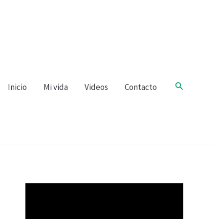
Buscar
Inicio
Mi vida
Videos
Contacto
R
e