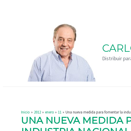
Ir
Navegación
al
de
contenido
entradas
CARL
Distribuir par
Inicio
2012
enero
11
Una nueva medida para fomentar la indus
UNA NUEVA MEDIDA 