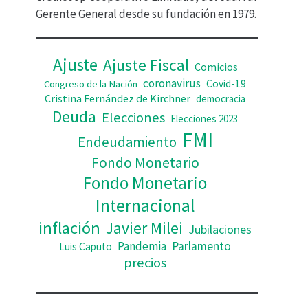
d
Gerente General desde su fundación en 1979.
e
o
Ajuste
Ajuste Fiscal
Comicios
coronavirus
Covid-19
Congreso de la Nación
Cristina Fernández de Kirchner
democracia
Deuda
Elecciones
Elecciones 2023
FMI
Endeudamiento
Fondo Monetario
Fondo Monetario
Internacional
inflación
Javier Milei
Jubilaciones
Pandemia
Parlamento
Luis Caputo
precios