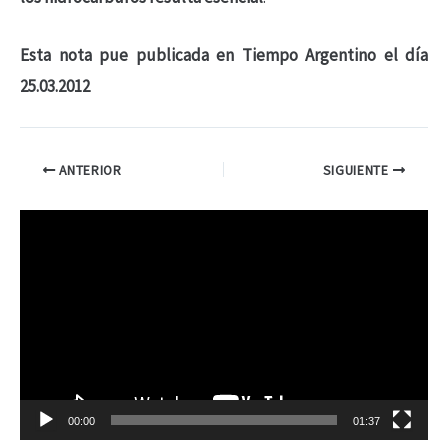
Esta nota pue publicada en Tiempo Argentino el día
25.03.2012
ANTERIOR
SIGUIENTE
R
e
p
r
o
d
00:00
01:37
u