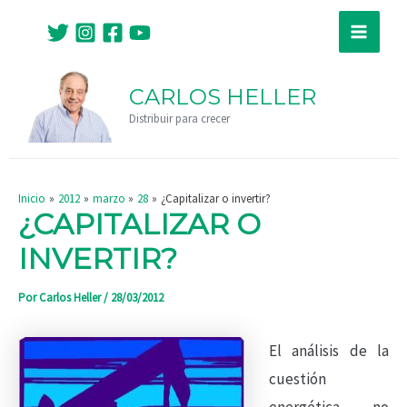
Ir
Navegación
Main
al
de
Menu
contenido
entradas
CARLOS HELLER
Distribuir para crecer
Inicio
2012
marzo
28
¿Capitalizar o invertir?
¿CAPITALIZAR O
INVERTIR?
Por
Carlos Heller
/
28/03/2012
El análisis de la
cuestión