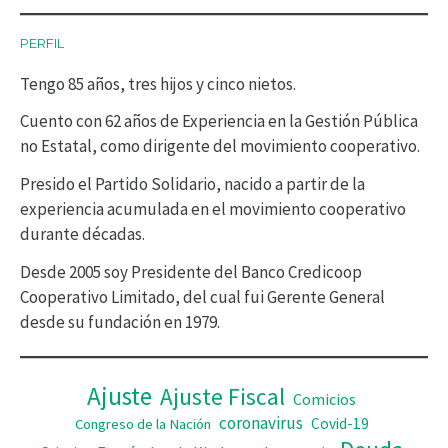
c
PERFIL
t
Tengo 85 años, tres hijos y cinco nietos.
o
r
Cuento con 62 años de Experiencia en la Gestión Pública
no Estatal, como dirigente del movimiento cooperativo.
d
Presido el Partido Solidario, nacido a partir de la
e
experiencia acumulada en el movimiento cooperativo
v
durante décadas.
í
Desde 2005 soy Presidente del Banco Credicoop
d
Cooperativo Limitado, del cual fui Gerente General
desde su fundación en 1979.
e
o
Ajuste
Ajuste Fiscal
Comicios
coronavirus
Covid-19
Congreso de la Nación