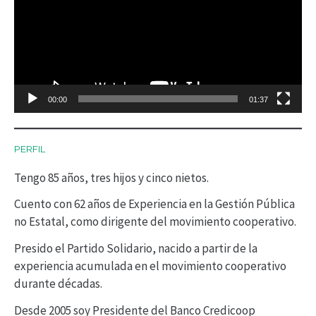
p
r
o
d
00:00
01:37
u
c
PERFIL
t
Tengo 85 años, tres hijos y cinco nietos.
o
r
Cuento con 62 años de Experiencia en la Gestión Pública
no Estatal, como dirigente del movimiento cooperativo.
d
Presido el Partido Solidario, nacido a partir de la
e
experiencia acumulada en el movimiento cooperativo
v
durante décadas.
í
Desde 2005 soy Presidente del Banco Credicoop