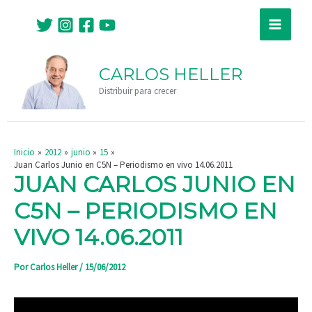
Ir
Navegación
Main
al
de
Menu
contenido
entradas
CARLOS HELLER
Distribuir para crecer
Inicio
2012
junio
15
Juan Carlos Junio en C5N – Periodismo en vivo 14.06.2011
JUAN CARLOS JUNIO EN
C5N – PERIODISMO EN
VIVO 14.06.2011
Por
Carlos Heller
/
15/06/2012