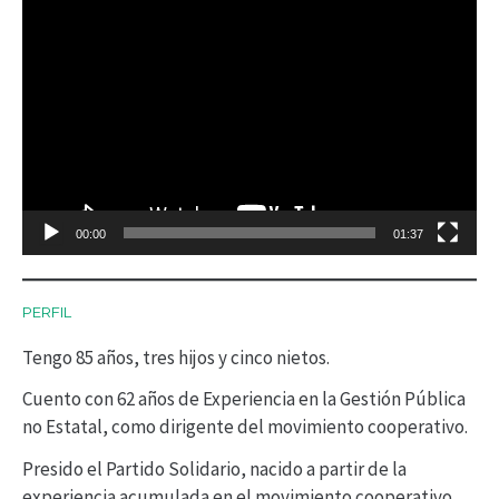
R
e
p
r
o
d
00:00
01:37
u
c
PERFIL
t
Tengo 85 años, tres hijos y cinco nietos.
o
r
Cuento con 62 años de Experiencia en la Gestión Pública
no Estatal, como dirigente del movimiento cooperativo.
d
Presido el Partido Solidario, nacido a partir de la
e
experiencia acumulada en el movimiento cooperativo