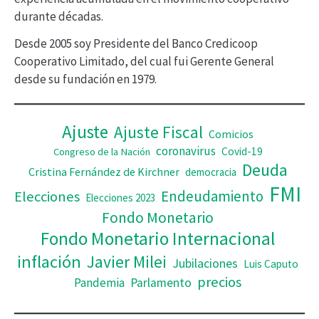
v
durante décadas.
í
Desde 2005 soy Presidente del Banco Credicoop
d
Cooperativo Limitado, del cual fui Gerente General
desde su fundación en 1979.
e
o
Ajuste
Ajuste Fiscal
Comicios
coronavirus
Covid-19
Congreso de la Nación
Deuda
Cristina Fernández de Kirchner
democracia
FMI
Elecciones
Endeudamiento
Elecciones 2023
Fondo Monetario
Fondo Monetario Internacional
inflación
Javier Milei
Jubilaciones
Luis Caputo
precios
Pandemia
Parlamento