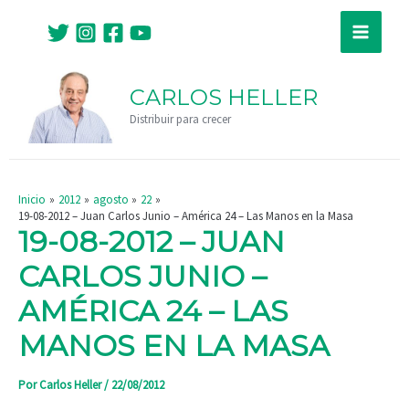
Ir
Navegación
Main
al
de
Menu
contenido
entradas
CARLOS HELLER
Distribuir para crecer
Inicio
2012
agosto
22
19-08-2012 – Juan Carlos Junio – América 24 – Las Manos en la Masa
19-08-2012 – JUAN
CARLOS JUNIO –
AMÉRICA 24 – LAS
MANOS EN LA MASA
Por
Carlos Heller
/
22/08/2012