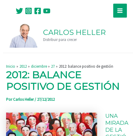
Ir
Navegación
Main
al
de
Menu
contenido
entradas
CARLOS HELLER
Distribuir para crecer
Inicio
2012
diciembre
27
2012: balance positivo de gestión
2012: BALANCE
POSITIVO DE GESTIÓN
Por
Carlos Heller
/
27/12/2012
UNA
MIRADA
DE LA