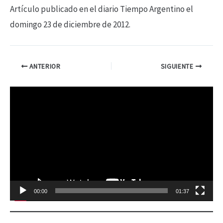
Artículo publicado en el diario Tiempo Argentino el
domingo 23 de diciembre de 2012.
ANTERIOR
SIGUIENTE
R
e
p
r
o
d
00:00
01:37
u
c