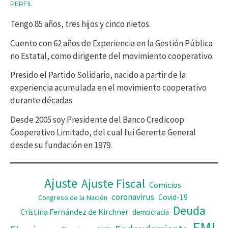
PERFIL
t
Tengo 85 años, tres hijos y cinco nietos.
o
r
Cuento con 62 años de Experiencia en la Gestión Pública
no Estatal, como dirigente del movimiento cooperativo.
d
Presido el Partido Solidario, nacido a partir de la
e
experiencia acumulada en el movimiento cooperativo
v
durante décadas.
í
Desde 2005 soy Presidente del Banco Credicoop
d
Cooperativo Limitado, del cual fui Gerente General
desde su fundación en 1979.
e
o
Ajuste
Ajuste Fiscal
Comicios
coronavirus
Covid-19
Congreso de la Nación
Deuda
Cristina Fernández de Kirchner
democracia
FMI