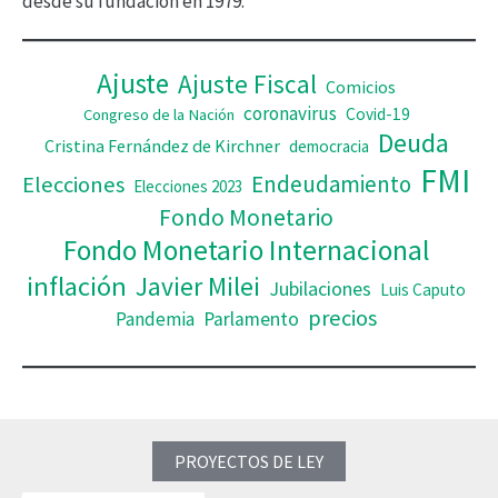
desde su fundación en 1979.
e
o
Ajuste
Ajuste Fiscal
Comicios
coronavirus
Covid-19
Congreso de la Nación
Deuda
Cristina Fernández de Kirchner
democracia
FMI
Elecciones
Endeudamiento
Elecciones 2023
Fondo Monetario
Fondo Monetario Internacional
inflación
Javier Milei
Jubilaciones
Luis Caputo
precios
Pandemia
Parlamento
PROYECTOS DE LEY