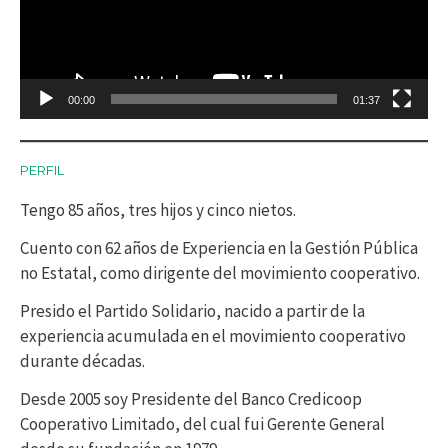
r
o
d
00:00
01:37
u
c
PERFIL
t
Tengo 85 años, tres hijos y cinco nietos.
o
r
Cuento con 62 años de Experiencia en la Gestión Pública
no Estatal, como dirigente del movimiento cooperativo.
d
Presido el Partido Solidario, nacido a partir de la
e
experiencia acumulada en el movimiento cooperativo
v
durante décadas.
í
Desde 2005 soy Presidente del Banco Credicoop
d
Cooperativo Limitado, del cual fui Gerente General