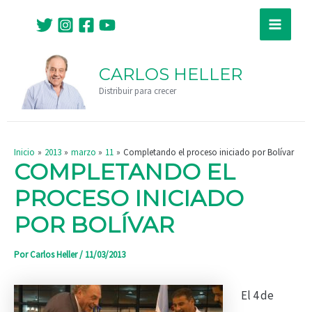
Ir
Navegación
Main
al
de
Menu
contenido
entradas
CARLOS HELLER
Distribuir para crecer
Inicio
2013
marzo
11
Completando el proceso iniciado por Bolívar
COMPLETANDO EL
PROCESO INICIADO
POR BOLÍVAR
Por
Carlos Heller
/
11/03/2013
El 4 de