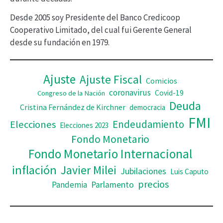
í
Desde 2005 soy Presidente del Banco Credicoop
d
Cooperativo Limitado, del cual fui Gerente General
desde su fundación en 1979.
e
o
Ajuste
Ajuste Fiscal
Comicios
coronavirus
Covid-19
Congreso de la Nación
Deuda
Cristina Fernández de Kirchner
democracia
FMI
Elecciones
Endeudamiento
Elecciones 2023
Fondo Monetario
Fondo Monetario Internacional
inflación
Javier Milei
Jubilaciones
Luis Caputo
precios
Pandemia
Parlamento