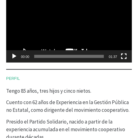
e
p
r
o
d
00:00
01:37
u
c
PERFIL
t
Tengo 85 años, tres hijos y cinco nietos.
o
r
Cuento con 62 años de Experiencia en la Gestión Pública
no Estatal, como dirigente del movimiento cooperativo.
d
Presido el Partido Solidario, nacido a partir de la
e
experiencia acumulada en el movimiento cooperativo
v
durante décadas.