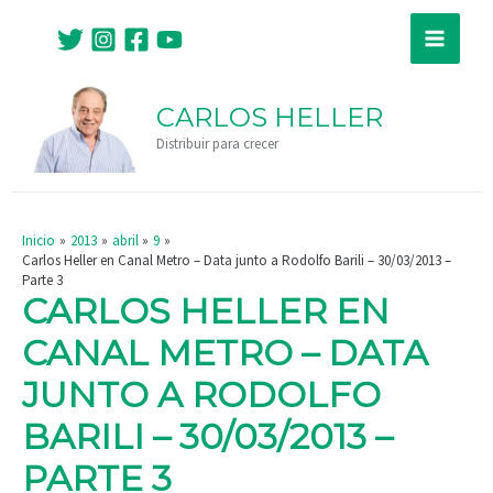
Ir
Navegación
Main
al
de
Menu
contenido
entradas
CARLOS HELLER
Distribuir para crecer
Inicio
2013
abril
9
Carlos Heller en Canal Metro – Data junto a Rodolfo Barili – 30/03/2013 –
Parte 3
CARLOS HELLER EN
CANAL METRO – DATA
JUNTO A RODOLFO
BARILI – 30/03/2013 –
PARTE 3