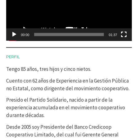
r
o
d
00:00
01:37
u
c
PERFIL
t
Tengo 85 años, tres hijos y cinco nietos.
o
r
Cuento con 62 años de Experiencia en la Gestión Pública
no Estatal, como dirigente del movimiento cooperativo.
d
Presido el Partido Solidario, nacido a partir de la
e
experiencia acumulada en el movimiento cooperativo
v
durante décadas.
í
Desde 2005 soy Presidente del Banco Credicoop
d
Cooperativo Limitado, del cual fui Gerente General