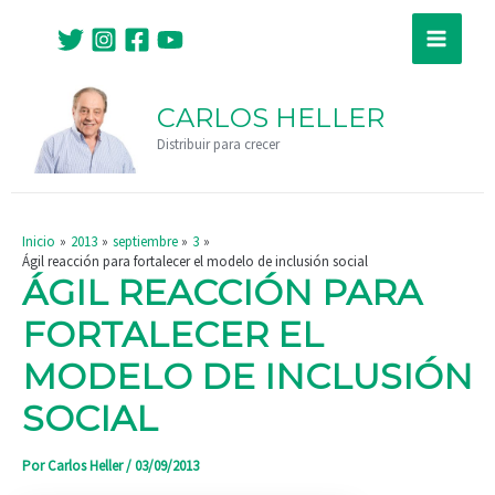
Ir
Navegación
Main
al
de
Menu
contenido
entradas
CARLOS HELLER
Distribuir para crecer
Inicio
2013
septiembre
3
Ágil reacción para fortalecer el modelo de inclusión social
ÁGIL REACCIÓN PARA
FORTALECER EL
MODELO DE INCLUSIÓN
SOCIAL
Por
Carlos Heller
/
03/09/2013