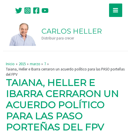
Ir
Navegación
Main
al
de
Menu
contenido
entradas
CARLOS HELLER
Distribuir para crecer
Inicio
2015
marzo
7
Taiana, Heller e Ibarra cerraron un acuerdo político para las PASO porteñas
del FPV
TAIANA, HELLER E
IBARRA CERRARON UN
ACUERDO POLÍTICO
PARA LAS PASO
PORTEÑAS DEL FPV