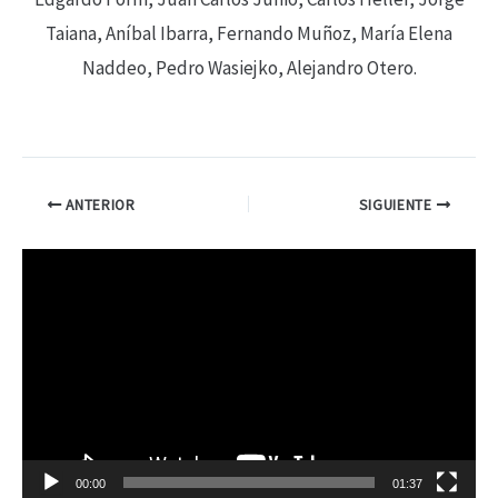
Taiana, Aníbal Ibarra, Fernando Muñoz, María Elena
Naddeo, Pedro Wasiejko, Alejandro Otero.
ANTERIOR
SIGUIENTE
R
e
p
r
o
d
00:00
01:37
u