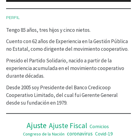
c
PERFIL
t
Tengo 85 años, tres hijos y cinco nietos.
o
r
Cuento con 62 años de Experiencia en la Gestión Pública
no Estatal, como dirigente del movimiento cooperativo.
d
Presido el Partido Solidario, nacido a partir de la
e
experiencia acumulada en el movimiento cooperativo
v
durante décadas.
í
Desde 2005 soy Presidente del Banco Credicoop
d
Cooperativo Limitado, del cual fui Gerente General
desde su fundación en 1979.
e
o
Ajuste
Ajuste Fiscal
Comicios
coronavirus
Covid-19
Congreso de la Nación