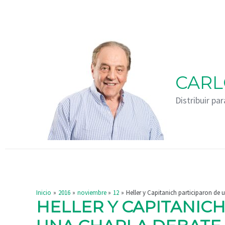
Ir
Navegación
al
de
contenido
entradas
CARL
Distribuir par
Inicio
2016
noviembre
12
Heller y Capitanich participaron de 
HELLER Y CAPITANIC