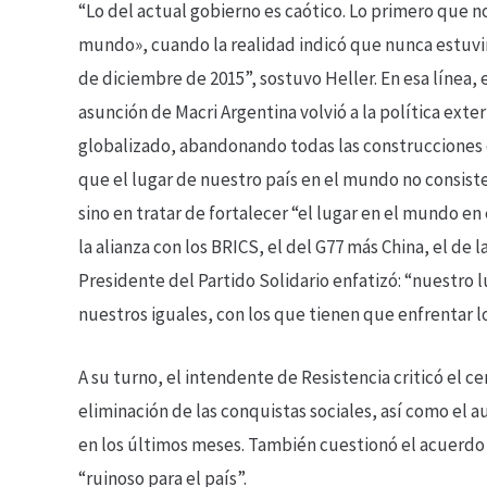
“Lo del actual gobierno es caótico. Lo primero que n
mundo», cuando la realidad indicó que nunca estuvim
de diciembre de 2015”, sostuvo Heller. En esa línea, 
asunción de Macri Argentina volvió a la política exte
globalizado, abandonando todas las construcciones de
que el lugar de nuestro país en el mundo no consiste
sino en tratar de fortalecer “el lugar en el mundo en
la alianza con los BRICS, el del G77 más China, el de 
Presidente del Partido Solidario enfatizó: “nuestro l
nuestros iguales, con los que tienen que enfrentar l
A su turno, el intendente de Resistencia criticó el 
eliminación de las conquistas sociales, así como el
en los últimos meses. También cuestionó el acuerdo 
“ruinoso para el país”.