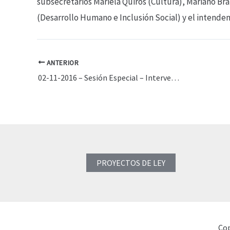
subsecretarios Mariela Quirós (Cultura), Mariano Br
(Desarrollo Humano e Inclusión Social) y el intende
ANTERIOR
02-11-2016 – Sesión Especial – Intervención Carlos Heller – Participación Público-Privada
PROYECTOS DE LEY
Cop