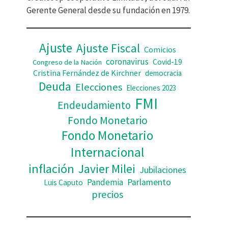
d
Gerente General desde su fundación en 1979.
e
o
Ajuste
Ajuste Fiscal
Comicios
coronavirus
Covid-19
Congreso de la Nación
Cristina Fernández de Kirchner
democracia
Deuda
Elecciones
Elecciones 2023
FMI
Endeudamiento
Fondo Monetario
Fondo Monetario
Internacional
inflación
Javier Milei
Jubilaciones
Pandemia
Parlamento
Luis Caputo
precios