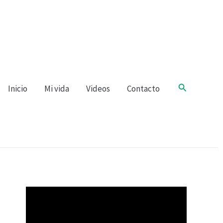
Buscar
Inicio
Mi vida
Videos
Contacto
R
e