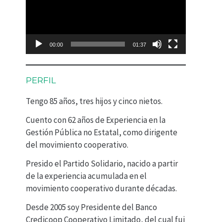
p
r
o
00:00
01:37
d
u
PERFIL
c
Tengo 85 años, tres hijos y cinco nietos.
t
Cuento con 62 años de Experiencia en la
o
Gestión Pública no Estatal, como dirigente
r
del movimiento cooperativo.
d
Presido el Partido Solidario, nacido a partir
e
de la experiencia acumulada en el
movimiento cooperativo durante décadas.
v
Desde 2005 soy Presidente del Banco
í
Credicoop Cooperativo Limitado, del cual fui