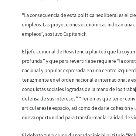
“La consecuencia de esta política neoliberal es el cie
empleos. Las proyecciones económicas indican una ca
empleos”, sostuvo Capitanich.
El jefe comunal de Resistencia planteó que la coyu
profunda” y que para revertirla se requiere “la con
nacional y popular expresada en una centro izquierd
tenazmente en el orden nacional e internacional a e
conquistas sociales logradas de la mano de los trab
defensa de sus intereses”. “Tenemos que tener convic
articular este espacio, así como de darle cohesión 
nueva oportunidad para transformar la calidad de vida
El debate tuvo como disparador inicial el título “Pol