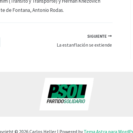
ahim (Tránsito y Transporte) y Hernán Knezovich
nte de Fontana, Antonio Rodas.
SIGUIENTE
La estanflación se extiende
yright © 2026 Carlos Heller | Powered by
Tema Astra para WordP