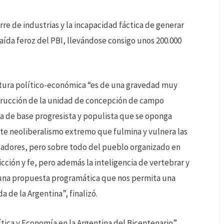
rre de industrias y la incapacidad fáctica de generar
ída feroz del PBI, llevándose consigo unos 200.000
ntura político-económica “es de una gravedad muy
strucción de la unidad de concepción de campo
a de base progresista y populista que se oponga
ste neoliberalismo extremo que fulmina y vulnera las
ajadores, pero sobre todo del pueblo organizado en
ción y fe, pero además la inteligencia de vertebrar y
y una propuesta programática que nos permita una
 de la Argentina”, finalizó.
ítica y Economía en la Argentina del Bicentenario”,