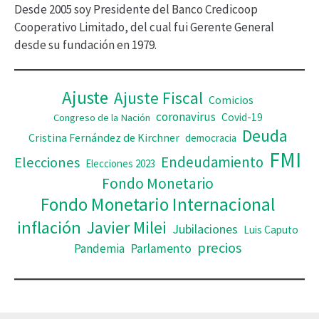
Desde 2005 soy Presidente del Banco Credicoop
d
Cooperativo Limitado, del cual fui Gerente General
desde su fundación en 1979.
e
o
Ajuste
Ajuste Fiscal
Comicios
coronavirus
Covid-19
Congreso de la Nación
Deuda
Cristina Fernández de Kirchner
democracia
FMI
Elecciones
Endeudamiento
Elecciones 2023
Fondo Monetario
Fondo Monetario Internacional
inflación
Javier Milei
Jubilaciones
Luis Caputo
precios
Pandemia
Parlamento