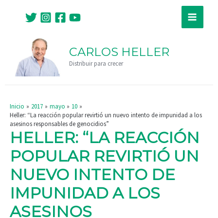
Ir
Navegación
Main
al
de
Menu
contenido
entradas
CARLOS HELLER
Distribuir para crecer
Inicio
2017
mayo
10
Heller: “La reacción popular revirtió un nuevo intento de impunidad a los
asesinos responsables de genocidios”
HELLER: “LA REACCIÓN
POPULAR REVIRTIÓ UN
NUEVO INTENTO DE
IMPUNIDAD A LOS
ASESINOS