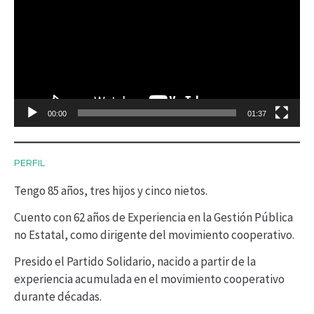
e
p
r
o
d
00:00
01:37
u
c
PERFIL
t
Tengo 85 años, tres hijos y cinco nietos.
o
r
Cuento con 62 años de Experiencia en la Gestión Pública
no Estatal, como dirigente del movimiento cooperativo.
d
Presido el Partido Solidario, nacido a partir de la
e
experiencia acumulada en el movimiento cooperativo
v
durante décadas.
í