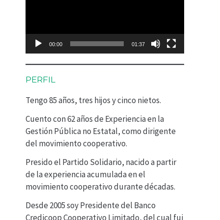
p
r
o
00:00
01:37
d
u
PERFIL
c
Tengo 85 años, tres hijos y cinco nietos.
t
Cuento con 62 años de Experiencia en la
o
Gestión Pública no Estatal, como dirigente
r
del movimiento cooperativo.
d
Presido el Partido Solidario, nacido a partir
e
de la experiencia acumulada en el
movimiento cooperativo durante décadas.
v
Desde 2005 soy Presidente del Banco
í
Credicoop Cooperativo Limitado, del cual fui