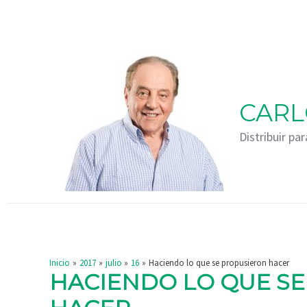
Ir
Navegación
al
de
contenido
entradas
CARL
Distribuir par
Inicio
2017
julio
16
Haciendo lo que se propusieron hacer
HACIENDO LO QUE S