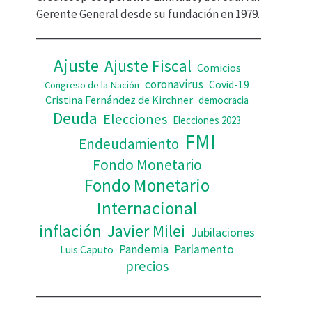
d
Gerente General desde su fundación en 1979.
e
o
Ajuste
Ajuste Fiscal
Comicios
coronavirus
Covid-19
Congreso de la Nación
Cristina Fernández de Kirchner
democracia
Deuda
Elecciones
Elecciones 2023
FMI
Endeudamiento
Fondo Monetario
Fondo Monetario
Internacional
inflación
Javier Milei
Jubilaciones
Pandemia
Parlamento
Luis Caputo
precios