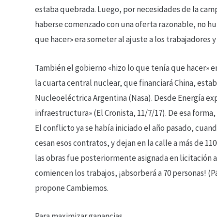
estaba quebrada. Luego, por necesidades de la camp
haberse comenzado con una oferta razonable, no hub
que hacer» era someter al ajuste a los trabajadores y 
También el gobierno «hizo lo que tenía que hacer» en
la cuarta central nuclear, que financiará China, esta
Nucleoeléctrica Argentina (Nasa). Desde Energía exp
infraestructura» (El Cronista, 11/7/17). De esa forma
El conflicto ya se había iniciado el año pasado, cuand
cesan esos contratos, y dejan en la calle a más de 1
las obras fue posteriormente asignada en licitación
comiencen los trabajos, ¡absorberá a 70 personas! (Pá
propone Cambiemos.
Para maximizar ganancias