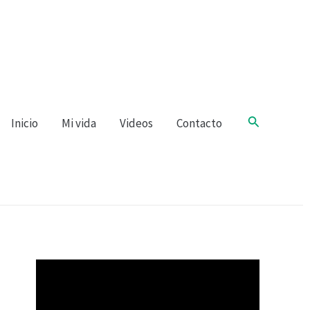
Buscar
Inicio
Mi vida
Videos
Contacto
R
e