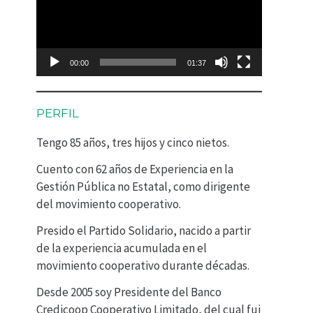
p
r
o
00:00
01:37
d
u
PERFIL
c
Tengo 85 años, tres hijos y cinco nietos.
t
Cuento con 62 años de Experiencia en la
o
Gestión Pública no Estatal, como dirigente
r
del movimiento cooperativo.
d
Presido el Partido Solidario, nacido a partir
e
de la experiencia acumulada en el
movimiento cooperativo durante décadas.
v
Desde 2005 soy Presidente del Banco
í
Credicoop Cooperativo Limitado, del cual fui