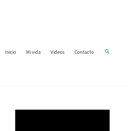
Buscar
Inicio
Mi vida
Videos
Contacto
R
e