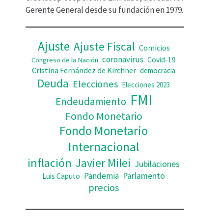
d
Gerente General desde su fundación en 1979.
e
o
Ajuste
Ajuste Fiscal
Comicios
coronavirus
Covid-19
Congreso de la Nación
Cristina Fernández de Kirchner
democracia
Deuda
Elecciones
Elecciones 2023
FMI
Endeudamiento
Fondo Monetario
Fondo Monetario
Internacional
inflación
Javier Milei
Jubilaciones
Pandemia
Parlamento
Luis Caputo
precios