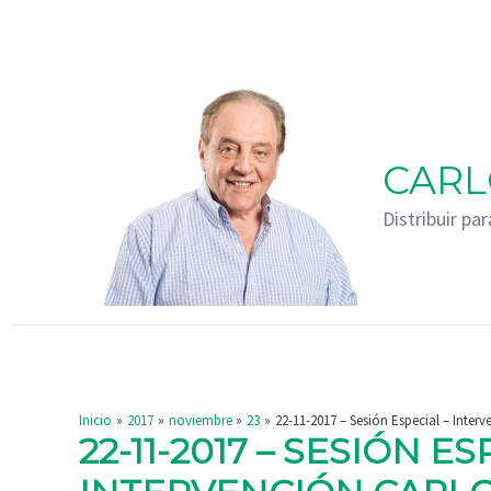
Ir
Navegación
al
de
contenido
entradas
CARL
Distribuir par
Inicio
2017
noviembre
23
22-11-2017 – Sesión Especial – Inter
22-11-2017 – SESIÓN ES